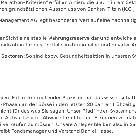
arathon-Kriterien“ erfüllen Aktien, die u.a. in ihrem Se
inen grundsätzlichen Ausschluss von Banken-Titeln (K.O.)
nagement AG legt besonderen Wert auf eine nachhaltig
rer Sicht eine stabile Währungsreserve dar und entwickele
fikation für das Portfolio institutioneller und privater A
 Sektoren:
So sind bspw. Gesundheitsaktien in unseren Str
gien. Mit beeindruckender Präzision hat das wissenschaft
n-Phasen an der Börse in den letzten 20 Jahren frühzeitig 
nicht für das was Sie sagen. Unser Pfadfinder-System ana
en Aufwärts- oder Abwärtstrend haben. Erkennen wir dabei
ei verkaufen zu müssen. Unsere Anleger bleiben also in S
hreibt Fondsmanager und Vorstand Daniel Haase.