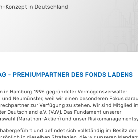
en-Konzept in Deutschland
VEREINBAREN
EREN
EREN
G - PREMIUMPARTNER DES FONDS LADENS
n in Hamburg 1996 gegründeter Vermögensverwalter.
 und Neumünster, weil wir einen besonderen Fokus dara
rechpartner zur Verfügung zu stehen. Wir sind Mitglied i
r Deutschland e.V. (VuV). Das Fundament unserer
auswahl (Marathon-Aktien) und unser Risikomanagementsy
bergeführt und befindet sich vollständig im Besitz der 
persönlich in dieselben Strategien, die wir unseren Mand