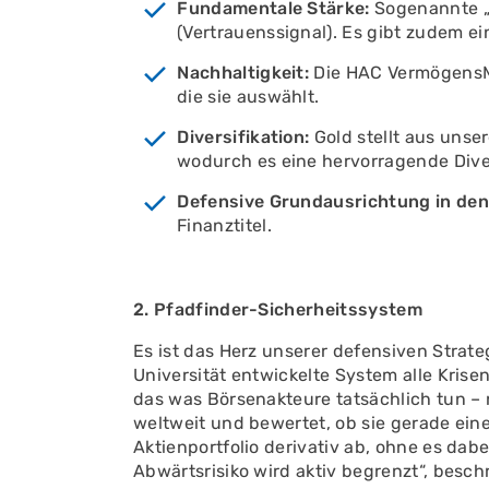
Fundamentale Stärke:
Sogenannte „M
(Vertrauenssignal). Es gibt zudem e
Nachhaltigkeit:
Die HAC VermögensMa
die sie auswählt.
Diversifikation:
Gold stellt aus unse
wodurch es eine hervorragende Diversi
Defensive Grundausrichtung in den
Finanztitel.
2. Pfadfinder-Sicherheitssystem
Es ist das Herz unserer defensiven Strate
Universität entwickelte System alle Krise
das was Börsenakteure tatsächlich tun – 
weltweit und bewertet, ob sie gerade ein
Aktienportfolio derivativ ab, ohne es dab
Abwärtsrisiko wird aktiv begrenzt“, besc