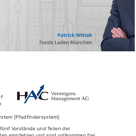
uf
m
stem (Pfadfindersystem).
fünf Vorstände und Teilen der
anten empfehlen und sind vollkommen frei