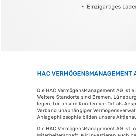
Einzigartiges Lad
JETZT TERMIN 
JETZT INFORMI
JETZT INFORMI
HAC VERMÖGENSMANAGEMENT A
Die HAC VermögensManagement AG ist ei
Weitere Standorte sind Bremen, Lüneburg
legen, für unsere Kunden vor Ort als Ansp
Verband unabhängiger Vermögensverwalte
Anlagephilosophie bilden unsere Aktien
Die HAC VermögensManagement AG ist inha
Mitarbeiterschaft. Wir investieren auch 