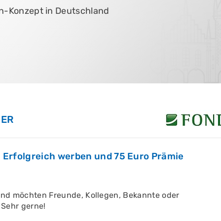
en-Konzept in Deutschland
VEREINBAREN
EREN
EREN
HER
e: Erfolgreich werben und 75 Euro Prämie
und möchten Freunde, Kollegen, Bekannte oder
 Sehr gerne!