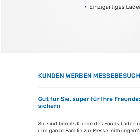
Einzigartiges Lad
JETZT TERMIN 
JETZT INFORMI
JETZT INFORMI
KUNDEN WERBEN MESSEBESUC
Gut für Sie, super für Ihre Freund
sichern
Sie sind bereits Kunde des Fonds Laden 
ihre ganze Familie zur Messe mitbringen?