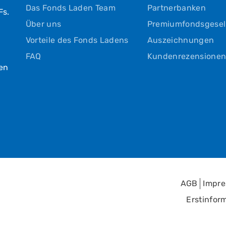
Das Fonds Laden Team
Partnerbanken
Fs.
Über uns
Premiumfondsgesel
Vorteile des Fonds Ladens
Auszeichnungen
FAQ
Kundenrezensione
hen
AGB
Impr
Erstinfor